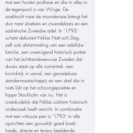
met een houten prothese en die in alles in 
de tegenpool is van Winge. De 
zoektocht naar de moordenaar brengt het 
duo naar sloebers en zwendelaars en een 
sadistische Zweedse adel. In ‘1793’ 
schetst debutant Niklas Natt och Dag, 
zelf ook afstammeling van een adellijke 
familie, een overtuigend historisch portret 
van het achttiende-eeuwse Zweden dat 
dwars staat op alle romantiek: een 
koninkrijk in verval, een genadeloze 
standenmaatschappij en een stad die in 
niets lijkt op het schoongepoetste en 
hippe Stockholm van nu. Het is 
overduidelijk dat Niklas subliem historisch 
onderzoek heeft verricht. In combinatie 
met een virtuoze pen is ‘1793’ in alle 
opzichten een gruwelijk goed boek: 
harde, directe en tevens beeldende 