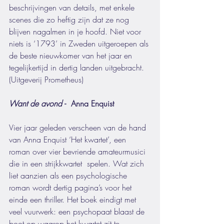
beschrijvingen van details, met enkele 
scenes die zo heftig zijn dat ze nog 
blijven nagalmen in je hoofd. Niet voor 
niets is ‘1793’ in Zweden uitgeroepen als 
de beste nieuwkomer van het jaar en 
tegelijkertijd in dertig landen uitgebracht. 
(Uitgeverij Prometheus)
Want de avond 
-  Anna Enquist 
Vier jaar geleden verscheen van de hand 
van Anna Enquist ‘Het kwartet’, een 
roman over vier bevriende amateurmusici 
die in een strijkkwartet  spelen. Wat zich 
liet aanzien als een psychologische 
roman wordt dertig pagina’s voor het 
einde een thriller. Het boek eindigt met 
veel vuurwerk: een psychopaat blaast de 
boot op waarop het kwartet zit te 