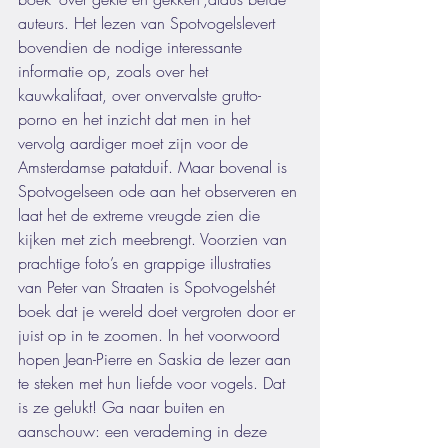
auteurs. Het lezen van Spotvogelslevert 
bovendien de nodige interessante 
informatie op, zoals over het 
kauwkalifaat, over onvervalste grutto-
porno en het inzicht dat men in het 
vervolg aardiger moet zijn voor de 
Amsterdamse patatduif. Maar bovenal is 
Spotvogelseen ode aan het observeren en 
laat het de extreme vreugde zien die 
kijken met zich meebrengt. Voorzien van 
prachtige foto’s en grappige illustraties 
van Peter van Straaten is Spotvogelshét 
boek dat je wereld doet vergroten door er 
juist op in te zoomen. In het voorwoord 
hopen Jean-Pierre en Saskia de lezer aan 
te steken met hun liefde voor vogels. Dat 
is ze gelukt! Ga naar buiten en 
aanschouw: een verademing in deze 