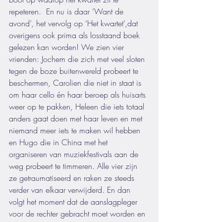
repeteren.  En nu is daar ‘Want de 
avond’, het vervolg op ‘Het kwartet’,dat 
overigens ook prima als losstaand boek 
gelezen kan worden! We zien vier 
vrienden: Jochem die zich met veel sloten 
tegen de boze buitenwereld probeert te 
beschermen, Carolien die niet in staat is 
om haar cello én haar beroep als huisarts 
weer op te pakken, Heleen die iets totaal 
anders gaat doen met haar leven en met 
niemand meer iets te maken wil hebben 
en Hugo die in China met het 
organiseren van muziekfestivals aan de 
weg probeert te timmeren. Alle vier zijn 
ze getraumatiseerd en raken ze steeds 
verder van elkaar verwijderd. En dan 
volgt het moment dat de aanslagpleger 
voor de rechter gebracht moet worden en 