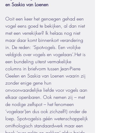
en Saskia van Loenen 
Ooit een keer het genoegen gehad een 
vogel eens goed te bekijken, al dan niet 
met een verrekijker? Ik helaas nog niet 
maar daar komt binnenkort verandering 
in. De reden: ‘Spotvogels. Een vrolijke 
veldgids over vogels en vogelaars’.Het is 
een bundeling uiterst vermakelijke 
columns in briefvorm tussen Jean-Pierre 
Geelen en Saskia van Loenen waarin zij 
zonder enige gene hun 
onvoorwaardelijke liefde voor vogels aan 
elkaar openbaren. Ook nemen zij – met 
de nodige zelfspot – het fenomeen 
‘vogelaar’(en dus ook zichzelf!) onder de 
loep. Spotvogelsis géén wetenschappelijk 
ornithologisch standaardwerk maar een 
boek ‘over gekte en gekken’,aldus beide 