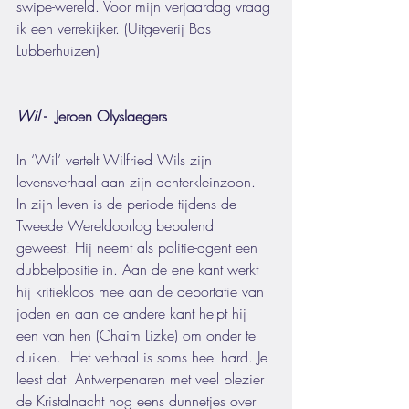
swipe-wereld. Voor mijn verjaardag vraag 
ik een verrekijker. (Uitgeverij Bas 
Lubberhuizen)
Wil 
-  Jeroen Olyslaegers 
In ‘Wil’ vertelt Wilfried Wils zijn 
levensverhaal aan zijn achterkleinzoon. 
In zijn leven is de periode tijdens de 
Tweede Wereldoorlog bepalend 
geweest. Hij neemt als politie-agent een 
dubbelpositie in. Aan de ene kant werkt 
hij kritiekloos mee aan de deportatie van 
joden en aan de andere kant helpt hij 
een van hen (Chaim Lizke) om onder te 
duiken.  Het verhaal is soms heel hard. Je 
leest dat  Antwerpenaren met veel plezier 
de Kristalnacht nog eens dunnetjes over 