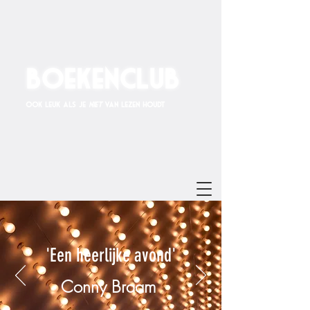
BoekenCluB
Ook leuk als je
niet
van lezen houdt
'Een heerlijke avond'
Conny Braam