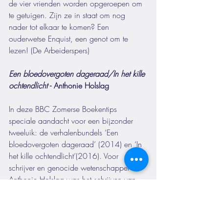
de vier vrienden worden opgeroepen om 
te getuigen. Zijn ze in staat om nog 
nader tot elkaar te komen? Een 
ouderwetse Enquist, een genot om te 
lezen! (De Arbeiderspers)
Een bloedovergoten dageraad/In het kille 
ochtendlicht 
- Anthonie Holslag
In deze BBC Zomerse Boekentips 
speciale aandacht voor een bijzonder 
tweeluik: de verhalenbundels ‘Een 
bloedovergoten dageraad’ (2014) en ‘In 
het kille ochtendlicht’(2016). Voor 
schrijver en genocide wetenschapper 
Anthonie Holslag was het schrijven van 
de bundels een experimentele maar ook 
een creatieve manier om zijn eigen angst 
van zich af te schrijven. Anthonie had 