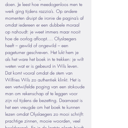
doen. Je leest hoe meedogenloos men te 
werk ging tijdens razzia’s. Op andere 
momenten druipt de ironie de pagina’s af 
omdat iedereen er een dubbele moraal 
op nahoudt: je weet immers maar nooit 
hoe de oorlog afloopt…. Olyslaegers 
heeft – gewild of ongewild – een 
pageturner geschreven. Het lukt hem je 
als het ware het boek in te trekken: je wilt 
weten wat er is gebeurd in Wils leven. 
Dat komt vooral omdat de stem van 
Wilfries Wils zo authentiek klinkt. Het is 
een vertwijfelde poging van een stokoude 
man om rekenschap af te leggen voor 
zijn rol tijdens de bezetting. Daarnaast is 
het een vreugde om het boek te kunnen 
lezen omdat Olyslaegers zo mooi schrijft: 
prachtige zinnen, mooie woorden, veel 
beeldspraak. En in de laatste plaats biedt 