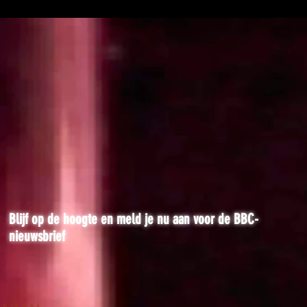
Blijf op de hoogte en meld je nu aan voor de BBC-
nieuwsbrief