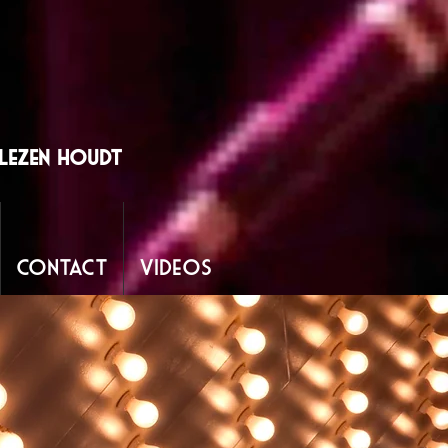
CluB
lezen houdt
Contact
Videos