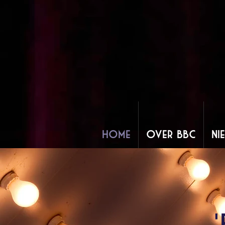
Home
Over BBC
Ni
'