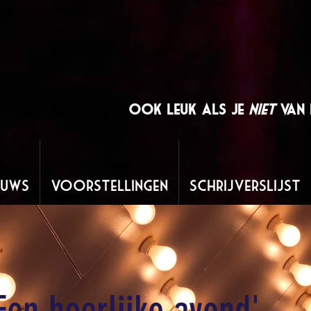
Boeken
Ook leuk als je
niet
van 
euws
Voorstellingen
Schrijverslijst
Een heerlijke avond'