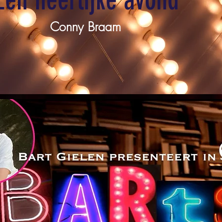
Conny Braam
Big Title